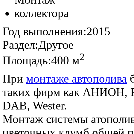
Год выполнения:
2015
Раздел:
Другое
2
Площадь:
400 м
При
монтаже автополива
б
таких фирм как АНИОН, Rai
DAB, Wester.
Монтаж системы атополива
цветочных клумб общей п