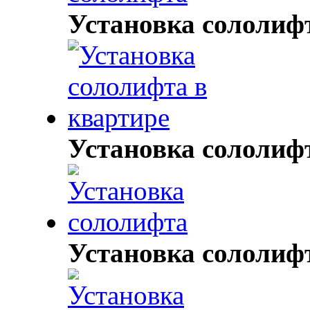
Установка сололиф
Установка сололиф
Установка сололиф