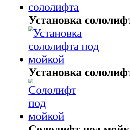
Установка сололиф
Установка сололиф
Сололифт под мойк